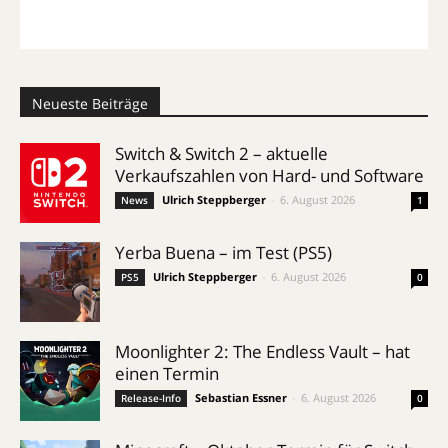
Neueste Beiträge
Switch & Switch 2 – aktuelle
Verkaufszahlen von Hard- und Software
Ulrich Steppberger
-
6. August 2026
News
1
Yerba Buena – im Test (PS5)
Ulrich Steppberger
-
6. August 2026
PS5
0
Moonlighter 2: The Endless Vault – hat
einen Termin
Sebastian Essner
-
6. August 2026
Release-Info
0