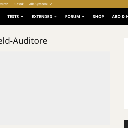
Switch
Klassik
Alle Systeme
e
TESTS
EXTENDED
FORUM
SHOP
ABO & 
eld-Auditore