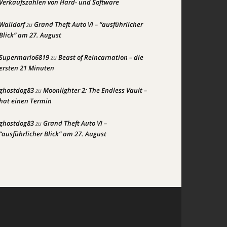
Verkaufszahlen von Hard- und Software
Walldorf
Grand Theft Auto VI – “ausführlicher
zu
Blick” am 27. August
Supermario6819
Beast of Reincarnation – die
zu
ersten 21 Minuten
ghostdog83
Moonlighter 2: The Endless Vault –
zu
hat einen Termin
ghostdog83
Grand Theft Auto VI –
zu
“ausführlicher Blick” am 27. August