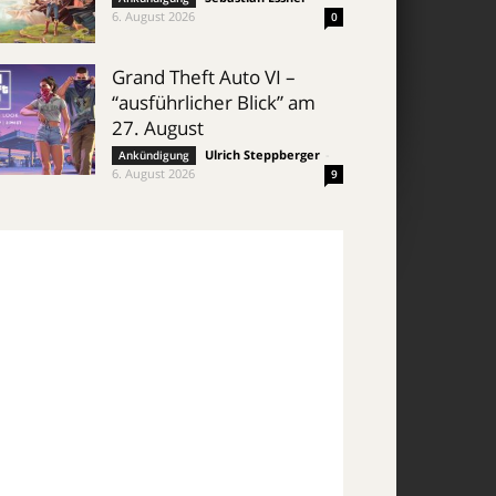
6. August 2026
0
Grand Theft Auto VI –
“ausführlicher Blick” am
27. August
Ulrich Steppberger
-
Ankündigung
6. August 2026
9