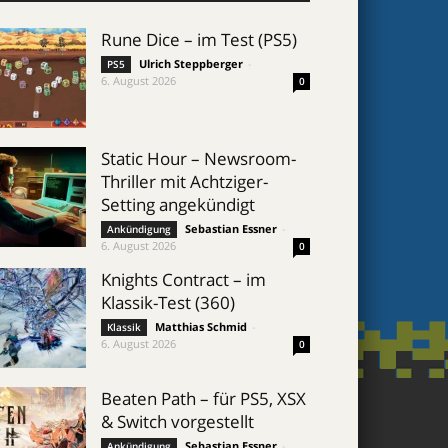
Rune Dice – im Test (PS5)
Ulrich Steppberger
-
PS5
6. August 2026
0
Static Hour – Newsroom-
Thriller mit Achtziger-
Setting angekündigt
Sebastian Essner
-
Ankündigung
6. August 2026
0
Knights Contract – im
Klassik-Test (360)
Matthias Schmid
-
Klassik
6. August 2026
0
Beaten Path – für PS5, XSX
& Switch vorgestellt
Sebastian Essner
-
Ankündigung