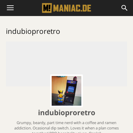
indubioproretro
indubioproretro
Grumpy, beardy, part time nerd with a coffee and ramen
addiction. Ocasional dip switch. Loves it when a plan comes