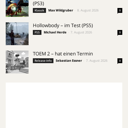
(PS3)
Max Wildgruber
-
8. August 2026
Klassik
0
Hollowbody – im Test (PS5)
Michael Herde
-
7. August 2026
PS5
0
TOEM 2 – hat einen Termin
Sebastian Essner
-
7. August 2026
Release-Info
0