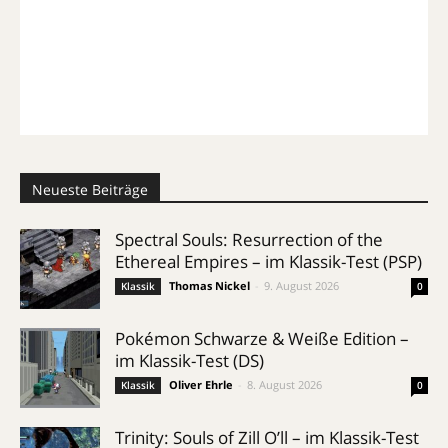
Neueste Beiträge
Spectral Souls: Resurrection of the
Ethereal Empires – im Klassik-Test (PSP)
Thomas Nickel
-
9. August 2026
Klassik
0
Pokémon Schwarze & Weiße Edition –
im Klassik-Test (DS)
Oliver Ehrle
-
8. August 2026
Klassik
0
Trinity: Souls of Zill O’ll – im Klassik-Test