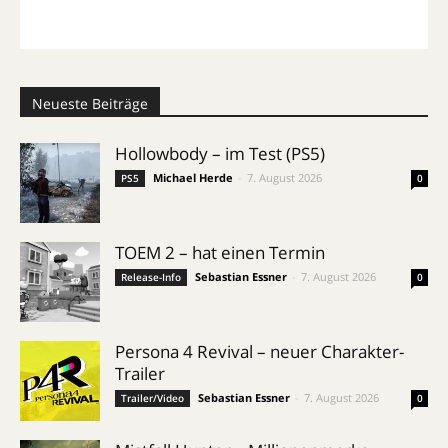
Neueste Beiträge
Hollowbody – im Test (PS5)
Michael Herde
-
7. August 2026
PS5
0
TOEM 2 – hat einen Termin
Sebastian Essner
-
7. August 2026
Release-Info
0
Persona 4 Revival – neuer Charakter-
Trailer
Sebastian Essner
-
7. August 2026
Trailer/Video
0