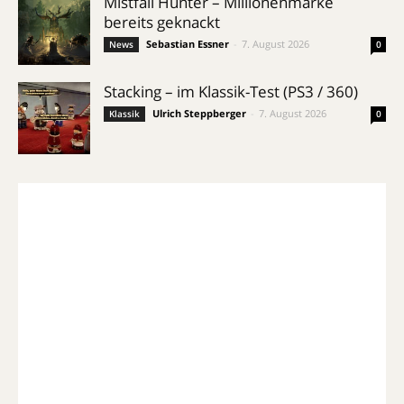
Mistfall Hunter – Millionenmarke
bereits geknackt
Sebastian Essner
-
7. August 2026
News
0
Stacking – im Klassik-Test (PS3 / 360)
Ulrich Steppberger
-
7. August 2026
Klassik
0