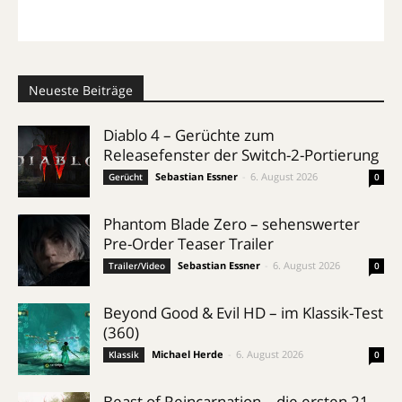
Neueste Beiträge
Diablo 4 – Gerüchte zum
Releasefenster der Switch-2-Portierung
Sebastian Essner
-
6. August 2026
Gerücht
0
Phantom Blade Zero – sehenswerter
Pre-Order Teaser Trailer
Sebastian Essner
-
6. August 2026
Trailer/Video
0
Beyond Good & Evil HD – im Klassik-Test
(360)
Michael Herde
-
6. August 2026
Klassik
0
Beast of Reincarnation – die ersten 21