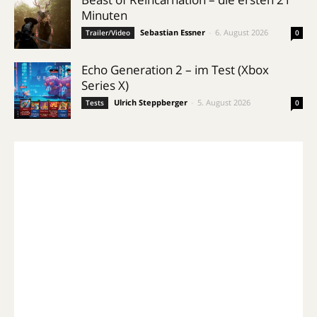
Minuten
Sebastian Essner
-
6. August 2026
Trailer/Video
0
Echo Generation 2 – im Test (Xbox
Series X)
Ulrich Steppberger
-
5. August 2026
Tests
0