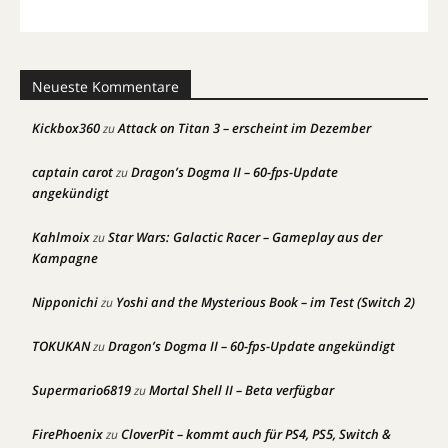
Neueste Kommentare
Kickbox360
Attack on Titan 3 – erscheint im Dezember
zu
captain carot
Dragon’s Dogma II – 60-fps-Update
zu
angekündigt
Kahlmoix
Star Wars: Galactic Racer – Gameplay aus der
zu
Kampagne
Nipponichi
Yoshi and the Mysterious Book – im Test (Switch 2)
zu
TOKUKAN
Dragon’s Dogma II – 60-fps-Update angekündigt
zu
Supermario6819
Mortal Shell II – Beta verfügbar
zu
FirePhoenix
CloverPit – kommt auch für PS4, PS5, Switch &
zu