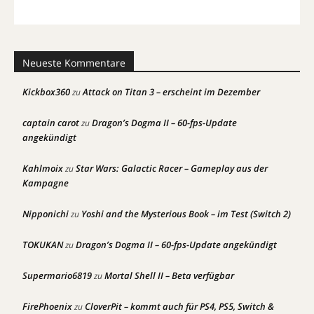
Neueste Kommentare
Kickbox360
Attack on Titan 3 – erscheint im Dezember
zu
captain carot
Dragon’s Dogma II – 60-fps-Update
zu
angekündigt
Kahlmoix
Star Wars: Galactic Racer – Gameplay aus der
zu
Kampagne
Nipponichi
Yoshi and the Mysterious Book – im Test (Switch 2)
zu
TOKUKAN
Dragon’s Dogma II – 60-fps-Update angekündigt
zu
Supermario6819
Mortal Shell II – Beta verfügbar
zu
FirePhoenix
CloverPit – kommt auch für PS4, PS5, Switch &
zu