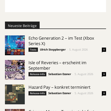
Neueste Beiträge
Echo Generation 2 – im Test (Xbox
Series X)
Ulrich Steppberger
-
5. August 2026
Tests
0
Isle of Reveries – erscheint im
September
Sebastian Essner
-
5. August 2026
Release-Info
0
Hazard Pay – konkret terminiert
Sebastian Essner
-
5. August 2026
Release-Info
0