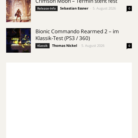
Crimson Moon – Termin steht fest
Sebastian Essner
-
5. August 2026
Release-Info
0
Bionic Commando Rearmed 2 – im
Klassik-Test (PS3 / 360)
Thomas Nickel
-
5. August 2026
Klassik
0