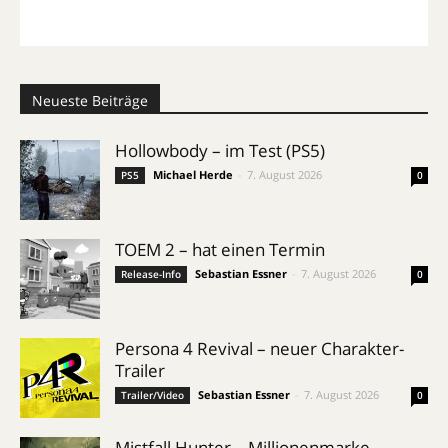
Neueste Beiträge
Hollowbody – im Test (PS5)
Michael Herde
-
7. August 2026
PS5
0
TOEM 2 – hat einen Termin
Sebastian Essner
-
7. August 2026
Release-Info
0
Persona 4 Revival – neuer Charakter-
Trailer
Sebastian Essner
-
7. August 2026
Trailer/Video
0
Mistfall Hunter – Millionenmarke