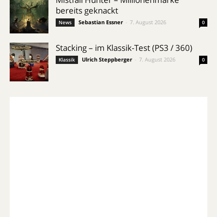
bereits geknackt
Sebastian Essner
-
7. August 2026
News
0
Stacking – im Klassik-Test (PS3 / 360)
Ulrich Steppberger
-
7. August 2026
Klassik
0