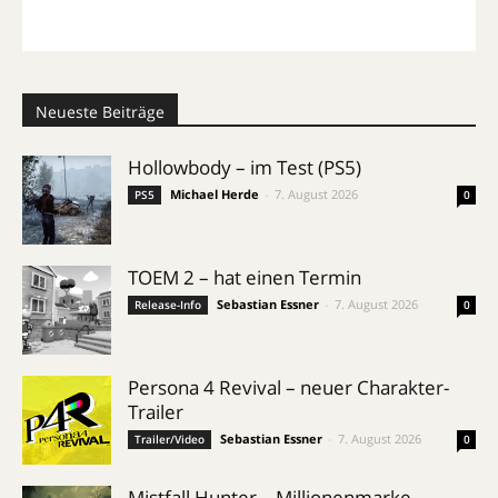
Neueste Beiträge
Hollowbody – im Test (PS5)
Michael Herde
-
7. August 2026
PS5
0
TOEM 2 – hat einen Termin
Sebastian Essner
-
7. August 2026
Release-Info
0
Persona 4 Revival – neuer Charakter-
Trailer
Sebastian Essner
-
7. August 2026
Trailer/Video
0
Mistfall Hunter – Millionenmarke