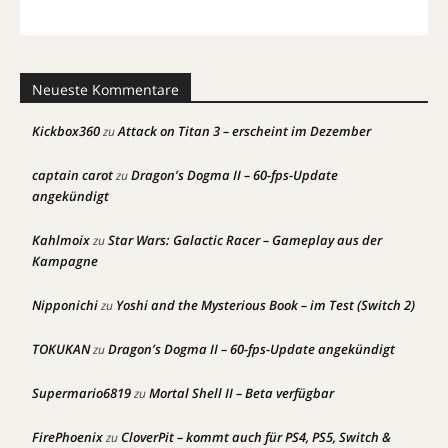
Neueste Kommentare
Kickbox360
Attack on Titan 3 – erscheint im Dezember
zu
captain carot
Dragon’s Dogma II – 60-fps-Update
zu
angekündigt
Kahlmoix
Star Wars: Galactic Racer – Gameplay aus der
zu
Kampagne
Nipponichi
Yoshi and the Mysterious Book – im Test (Switch 2)
zu
TOKUKAN
Dragon’s Dogma II – 60-fps-Update angekündigt
zu
Supermario6819
Mortal Shell II – Beta verfügbar
zu
FirePhoenix
CloverPit – kommt auch für PS4, PS5, Switch &
zu