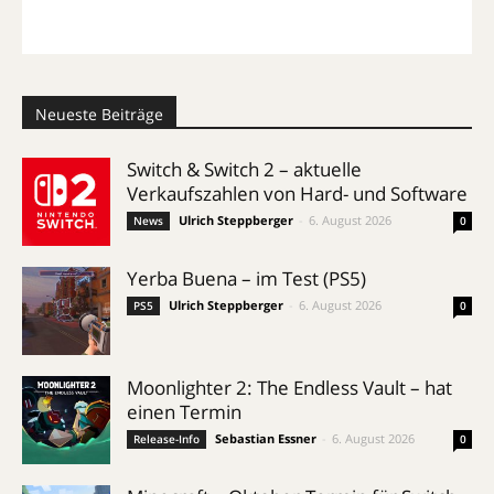
Neueste Beiträge
Switch & Switch 2 – aktuelle
Verkaufszahlen von Hard- und Software
Ulrich Steppberger
-
6. August 2026
News
0
Yerba Buena – im Test (PS5)
Ulrich Steppberger
-
6. August 2026
PS5
0
Moonlighter 2: The Endless Vault – hat
einen Termin
Sebastian Essner
-
6. August 2026
Release-Info
0