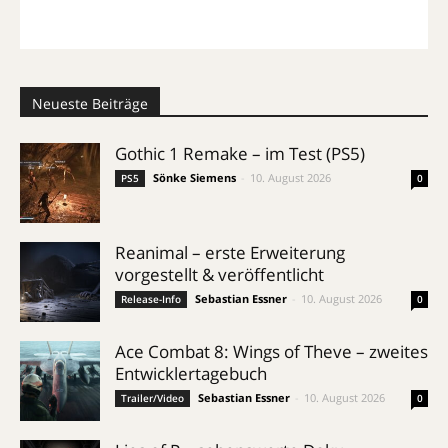
Neueste Beiträge
Gothic 1 Remake – im Test (PS5)
Sönke Siemens
-
10. August 2026
PS5
0
Reanimal – erste Erweiterung
vorgestellt & veröffentlicht
Sebastian Essner
-
10. August 2026
Release-Info
0
Ace Combat 8: Wings of Theve – zweites
Entwicklertagebuch
Sebastian Essner
-
10. August 2026
Trailer/Video
0