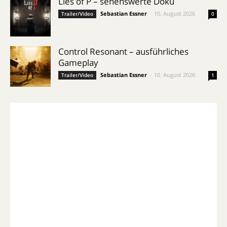
Lies of P – sehenswerte Doku
Sebastian Essner
-
10. August 2026
Trailer/Video
0
Control Resonant – ausführliches
Gameplay
Sebastian Essner
-
10. August 2026
Trailer/Video
1