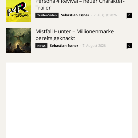
Persona 4 Revival – neuer Charakter-
Trailer
Sebastian Essner
-
7. August 2026
Trailer/Video
0
Mistfall Hunter – Millionenmarke
bereits geknackt
Sebastian Essner
-
7. August 2026
News
0