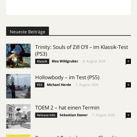
Neueste Beiträge
Trinity: Souls of Zill O’ll – im Klassik-Test
(PS3)
Max Wildgruber
-
8. August 2026
Klassik
0
Hollowbody – im Test (PS5)
Michael Herde
-
7. August 2026
PS5
0
TOEM 2 – hat einen Termin
Sebastian Essner
-
7. August 2026
Release-Info
0