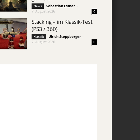
Sebastian Essner
-
News
7. August 2026
0
Stacking – im Klassik-Test
(PS3 / 360)
Ulrich Steppberger
-
Klassik
7. August 2026
0