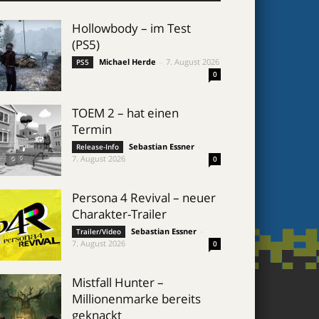
Hollowbody – im Test
(PS5)
Michael Herde
-
7. August 2026
PS5
0
TOEM 2 – hat einen
Termin
Sebastian Essner
-
Release-Info
7. August 2026
0
Persona 4 Revival – neuer
Charakter-Trailer
Sebastian Essner
-
Trailer/Video
7. August 2026
0
Mistfall Hunter –
Millionenmarke bereits
geknackt