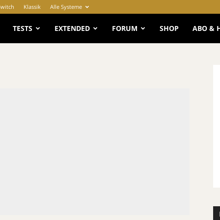
Switch
Klassik
Alle Systeme
e
TESTS
EXTENDED
FORUM
SHOP
ABO & 