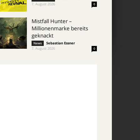
7. August 2026
0
Mistfall Hunter –
Millionenmarke bereits
geknackt
Sebastian Essner
-
News
7. August 2026
0