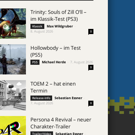
Trinity: Souls of Zill O’ll –
im Klassik-Test (PS3)
Max Wildgruber
-
Klassik
8. August 2026
0
Hollowbody – im Test
(PS5)
Michael Herde
-
7. August 2026
PS5
0
TOEM 2 – hat einen
Termin
Sebastian Essner
-
Release-Info
7. August 2026
0
Persona 4 Revival – neuer
Charakter-Trailer
Sebastian Essner
-
Trailer/Video