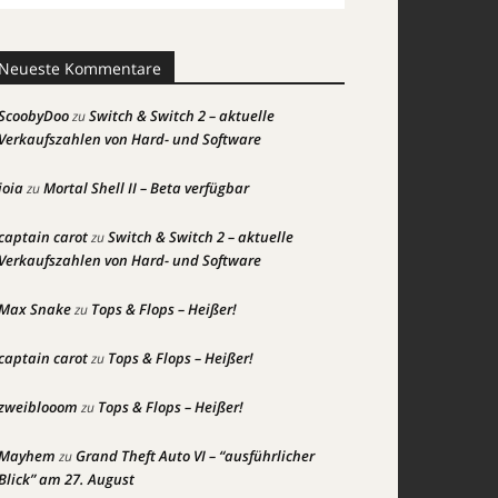
Neueste Kommentare
ScoobyDoo
Switch & Switch 2 – aktuelle
zu
Verkaufszahlen von Hard- und Software
joia
Mortal Shell II – Beta verfügbar
zu
captain carot
Switch & Switch 2 – aktuelle
zu
Verkaufszahlen von Hard- und Software
Max Snake
Tops & Flops – Heißer!
zu
captain carot
Tops & Flops – Heißer!
zu
zweiblooom
Tops & Flops – Heißer!
zu
Mayhem
Grand Theft Auto VI – “ausführlicher
zu
Blick” am 27. August