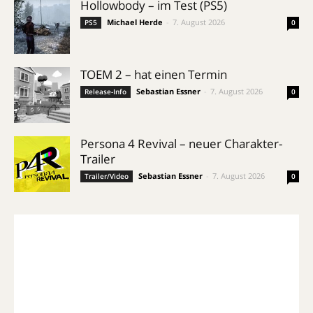
Hollowbody – im Test (PS5)
Michael Herde
-
7. August 2026
PS5
0
TOEM 2 – hat einen Termin
Sebastian Essner
-
7. August 2026
Release-Info
0
Persona 4 Revival – neuer Charakter-
Trailer
Sebastian Essner
-
7. August 2026
Trailer/Video
0