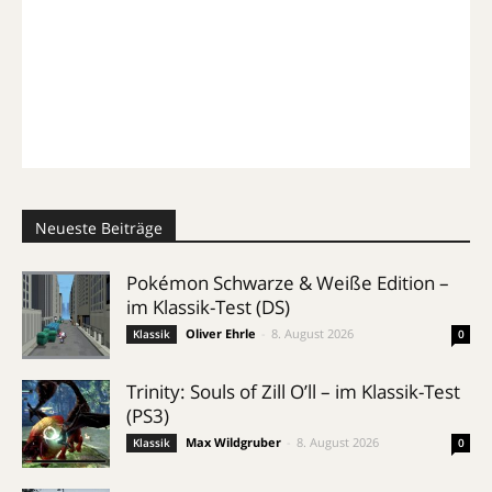
Neueste Beiträge
Pokémon Schwarze & Weiße Edition –
im Klassik-Test (DS)
Oliver Ehrle
-
8. August 2026
Klassik
0
Trinity: Souls of Zill O’ll – im Klassik-Test
(PS3)
Max Wildgruber
-
8. August 2026
Klassik
0