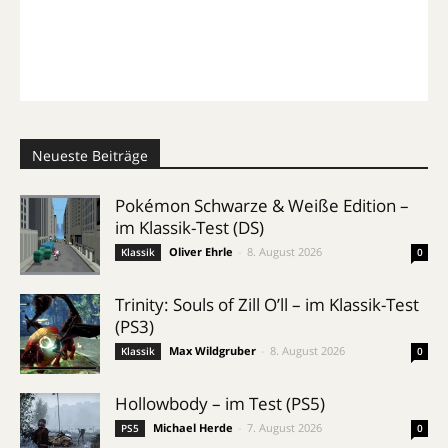
Neueste Beiträge
Pokémon Schwarze & Weiße Edition –
im Klassik-Test (DS)
Oliver Ehrle
-
8. August 2026
Klassik
0
Trinity: Souls of Zill O’ll – im Klassik-Test
(PS3)
Max Wildgruber
-
8. August 2026
Klassik
0
Hollowbody – im Test (PS5)
Michael Herde
-
7. August 2026
PS5
0