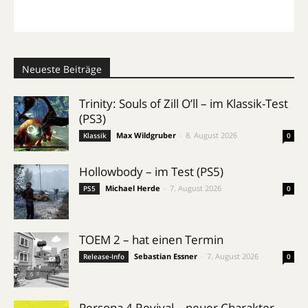
Neueste Beiträge
Trinity: Souls of Zill O’ll – im Klassik-Test
(PS3)
Max Wildgruber
-
8. August 2026
Klassik
0
Hollowbody – im Test (PS5)
Michael Herde
-
7. August 2026
PS5
0
TOEM 2 – hat einen Termin
Sebastian Essner
-
7. August 2026
Release-Info
0
Persona 4 Revival – neuer Charakter-