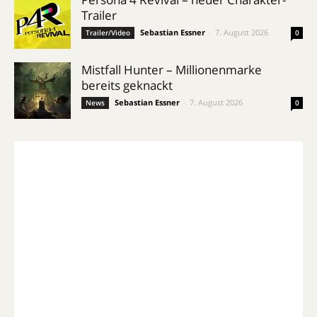
Trailer
Sebastian Essner
-
7. August 2026
Trailer/Video
0
Mistfall Hunter – Millionenmarke
bereits geknackt
Sebastian Essner
-
7. August 2026
News
0