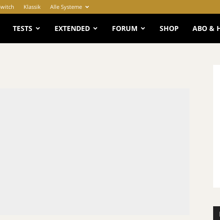
Switch
Klassik
Alle Systeme
e
TESTS
EXTENDED
FORUM
SHOP
ABO & 