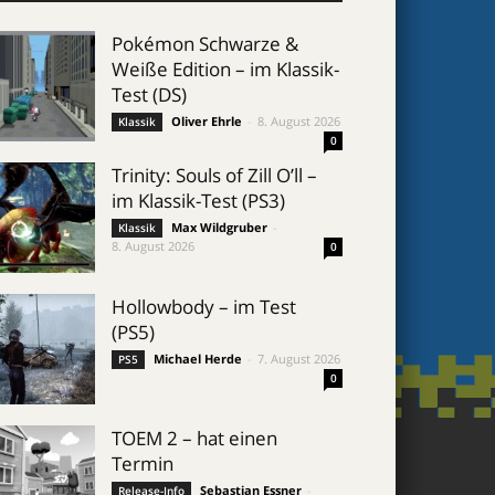
Pokémon Schwarze &
Weiße Edition – im Klassik-
Test (DS)
Oliver Ehrle
-
8. August 2026
Klassik
0
Trinity: Souls of Zill O’ll –
im Klassik-Test (PS3)
Max Wildgruber
-
Klassik
8. August 2026
0
Hollowbody – im Test
(PS5)
Michael Herde
-
7. August 2026
PS5
0
TOEM 2 – hat einen
Termin
Sebastian Essner
-
Release-Info