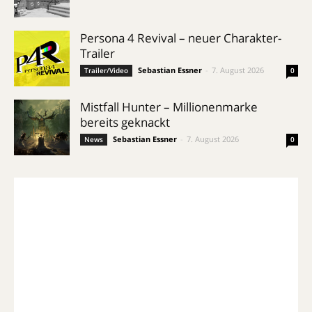
Persona 4 Revival – neuer Charakter-
Trailer
Sebastian Essner
-
7. August 2026
Trailer/Video
0
Mistfall Hunter – Millionenmarke
bereits geknackt
Sebastian Essner
-
7. August 2026
News
0