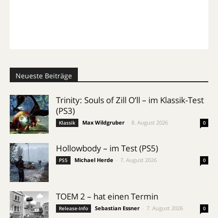
Neueste Beiträge
Trinity: Souls of Zill O’ll – im Klassik-Test
(PS3)
Max Wildgruber
-
8. August 2026
Klassik
0
Hollowbody – im Test (PS5)
Michael Herde
-
7. August 2026
PS5
0
TOEM 2 – hat einen Termin
Sebastian Essner
-
7. August 2026
Release-Info
0