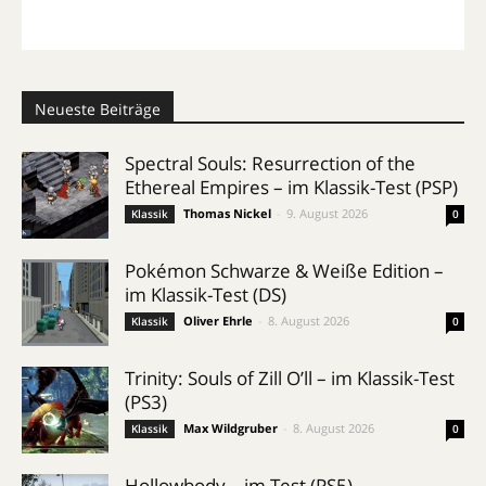
Neueste Beiträge
Spectral Souls: Resurrection of the
Ethereal Empires – im Klassik-Test (PSP)
Thomas Nickel
-
9. August 2026
Klassik
0
Pokémon Schwarze & Weiße Edition –
im Klassik-Test (DS)
Oliver Ehrle
-
8. August 2026
Klassik
0
Trinity: Souls of Zill O’ll – im Klassik-Test
(PS3)
Max Wildgruber
-
8. August 2026
Klassik
0
Hollowbody – im Test (PS5)