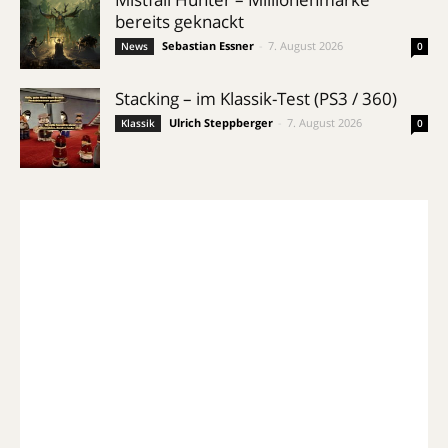
bereits geknackt
Sebastian Essner
-
7. August 2026
News
0
Stacking – im Klassik-Test (PS3 / 360)
Ulrich Steppberger
-
7. August 2026
Klassik
0