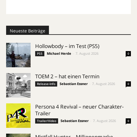
Neueste Beiträge
Hollowbody – im Test (PS5)
Michael Herde
-
7. August 2026
PS5
0
TOEM 2 – hat einen Termin
Sebastian Essner
-
7. August 2026
Release-Info
0
Persona 4 Revival – neuer Charakter-
Trailer
Sebastian Essner
-
7. August 2026
Trailer/Video
0
Mistfall Hunter – Millionenmarke