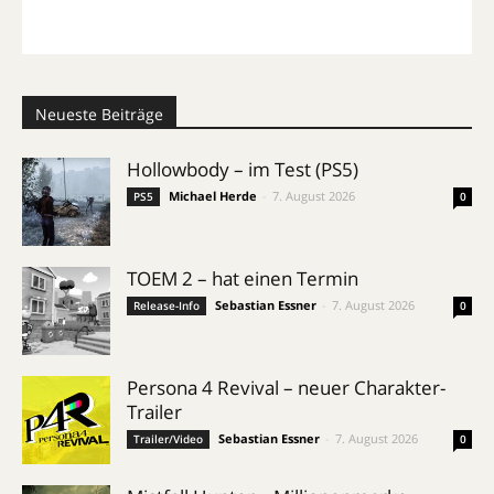
Neueste Beiträge
Hollowbody – im Test (PS5)
Michael Herde
-
7. August 2026
PS5
0
TOEM 2 – hat einen Termin
Sebastian Essner
-
7. August 2026
Release-Info
0
Persona 4 Revival – neuer Charakter-
Trailer
Sebastian Essner
-
7. August 2026
Trailer/Video
0