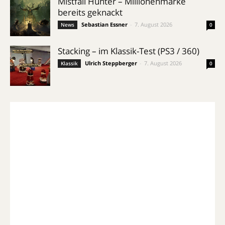
Mistfall Hunter – Millionenmarke
bereits geknackt
Sebastian Essner
-
7. August 2026
News
0
Stacking – im Klassik-Test (PS3 / 360)
Ulrich Steppberger
-
7. August 2026
Klassik
0