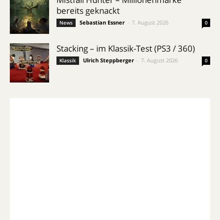
bereits geknackt
Sebastian Essner
-
7. August 2026
News
0
Stacking – im Klassik-Test (PS3 / 360)
Ulrich Steppberger
-
7. August 2026
Klassik
0