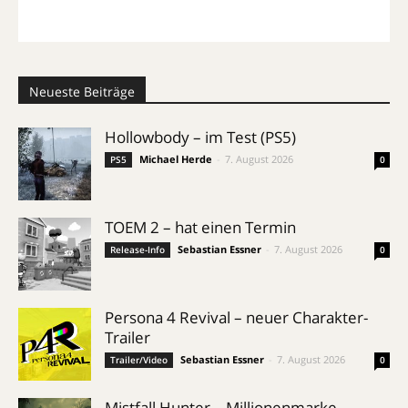
Neueste Beiträge
Hollowbody – im Test (PS5)
Michael Herde
-
7. August 2026
PS5
0
TOEM 2 – hat einen Termin
Sebastian Essner
-
7. August 2026
Release-Info
0
Persona 4 Revival – neuer Charakter-
Trailer
Sebastian Essner
-
7. August 2026
Trailer/Video
0
Mistfall Hunter – Millionenmarke