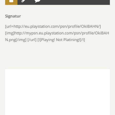
Signatur
[url=http://eu.playstation.com/psn/profile/OkiBAHN/]
[img]http://mypsn.eu.playstation.com/psn/profile/OkiBAH
N.png[/img] [/url] [I]Playing! Not Platining![/I]