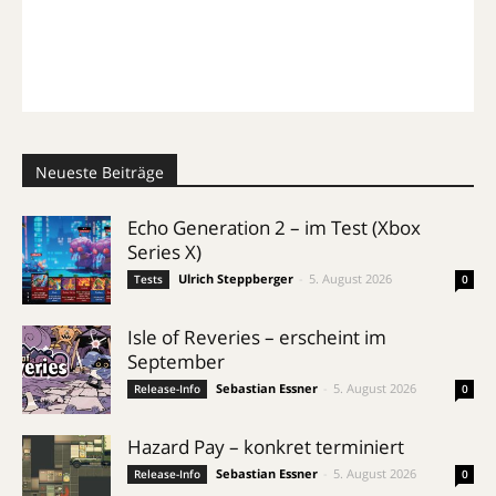
Neueste Beiträge
Echo Generation 2 – im Test (Xbox
Series X)
Ulrich Steppberger
-
5. August 2026
Tests
0
Isle of Reveries – erscheint im
September
Sebastian Essner
-
5. August 2026
Release-Info
0
Hazard Pay – konkret terminiert
Sebastian Essner
-
5. August 2026
Release-Info
0