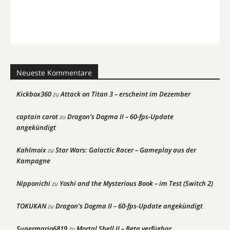
Neueste Kommentare
Kickbox360
Attack on Titan 3 – erscheint im Dezember
zu
captain carot
Dragon’s Dogma II – 60-fps-Update
zu
angekündigt
Kahlmoix
Star Wars: Galactic Racer – Gameplay aus der
zu
Kampagne
Nipponichi
Yoshi and the Mysterious Book – im Test (Switch 2)
zu
TOKUKAN
Dragon’s Dogma II – 60-fps-Update angekündigt
zu
Supermario6819
Mortal Shell II – Beta verfügbar
zu