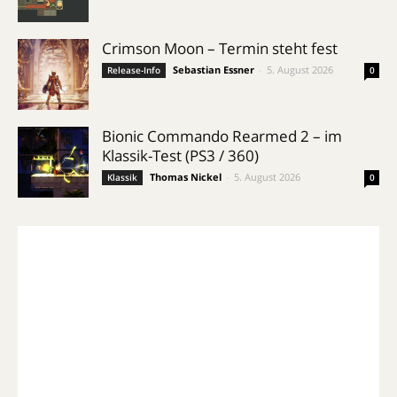
Crimson Moon – Termin steht fest
Sebastian Essner
-
5. August 2026
Release-Info
0
Bionic Commando Rearmed 2 – im
Klassik-Test (PS3 / 360)
Thomas Nickel
-
5. August 2026
Klassik
0