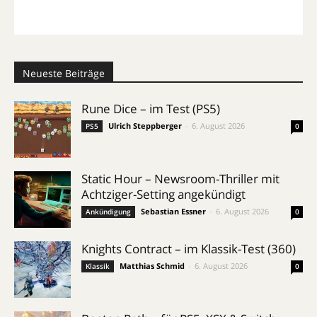
Neueste Beiträge
Rune Dice – im Test (PS5)
Ulrich Steppberger
-
6. August 2026
PS5
0
Static Hour – Newsroom-Thriller mit
Achtziger-Setting angekündigt
Sebastian Essner
-
6. August 2026
Ankündigung
0
Knights Contract – im Klassik-Test (360)
Matthias Schmid
-
6. August 2026
Klassik
0