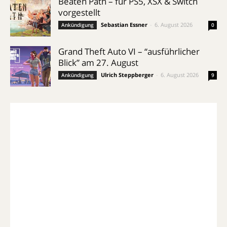
Beaten Path – für PS5, XSX & Switch
vorgestellt
Sebastian Essner
-
6. August 2026
Ankündigung
0
Grand Theft Auto VI – “ausführlicher
Blick” am 27. August
Ulrich Steppberger
-
6. August 2026
Ankündigung
9