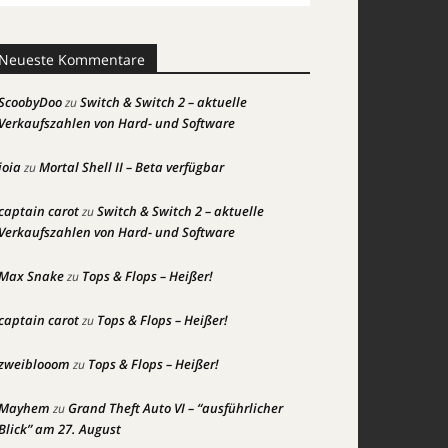
Neueste Kommentare
ScoobyDoo
Switch & Switch 2 – aktuelle
zu
Verkaufszahlen von Hard- und Software
joia
Mortal Shell II – Beta verfügbar
zu
captain carot
Switch & Switch 2 – aktuelle
zu
Verkaufszahlen von Hard- und Software
Max Snake
Tops & Flops – Heißer!
zu
captain carot
Tops & Flops – Heißer!
zu
zweiblooom
Tops & Flops – Heißer!
zu
Mayhem
Grand Theft Auto VI – “ausführlicher
zu
Blick” am 27. August