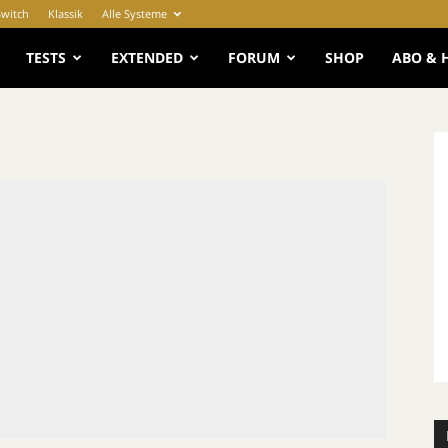
Switch
Klassik
Alle Systeme
e
TESTS
EXTENDED
FORUM
SHOP
ABO & 