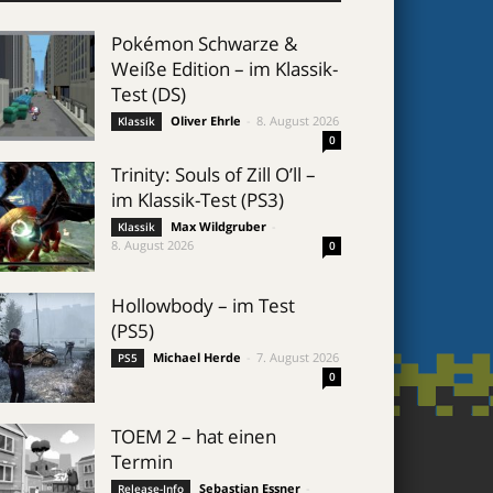
Pokémon Schwarze &
Weiße Edition – im Klassik-
Test (DS)
Oliver Ehrle
-
8. August 2026
Klassik
0
Trinity: Souls of Zill O’ll –
im Klassik-Test (PS3)
Max Wildgruber
-
Klassik
8. August 2026
0
Hollowbody – im Test
(PS5)
Michael Herde
-
7. August 2026
PS5
0
TOEM 2 – hat einen
Termin
Sebastian Essner
-
Release-Info