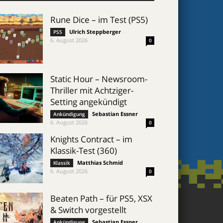
Rune Dice – im Test (PS5)
Ulrich Steppberger
-
PS5
6. August 2026
0
Static Hour – Newsroom-
Thriller mit Achtziger-
Setting angekündigt
Sebastian Essner
-
Ankündigung
6. August 2026
0
Knights Contract – im
Klassik-Test (360)
Matthias Schmid
-
Klassik
6. August 2026
0
Beaten Path – für PS5, XSX
& Switch vorgestellt
Sebastian Essner
-
Ankündigung