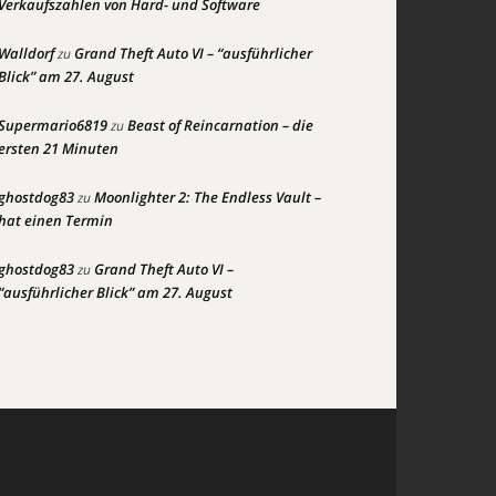
Verkaufszahlen von Hard- und Software
Walldorf
Grand Theft Auto VI – “ausführlicher
zu
Blick” am 27. August
Supermario6819
Beast of Reincarnation – die
zu
ersten 21 Minuten
ghostdog83
Moonlighter 2: The Endless Vault –
zu
hat einen Termin
ghostdog83
Grand Theft Auto VI –
zu
“ausführlicher Blick” am 27. August