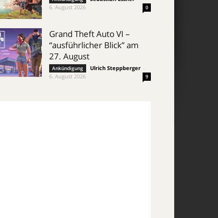
6. August 2026
0
Grand Theft Auto VI –
“ausführlicher Blick” am
27. August
Ulrich Steppberger
-
Ankündigung
6. August 2026
9