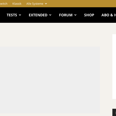
Switch
Klassik
Alle Systeme
e
TESTS
EXTENDED
FORUM
SHOP
ABO & 