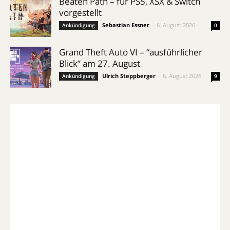
Beaten Path – für PS5, XSX & Switch
vorgestellt
Sebastian Essner
-
6. August 2026
Ankündigung
0
Grand Theft Auto VI – “ausführlicher
Blick” am 27. August
Ulrich Steppberger
-
6. August 2026
Ankündigung
9