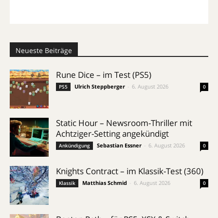
Neueste Beiträge
Rune Dice – im Test (PS5)
Ulrich Steppberger
-
6. August 2026
PS5
0
Static Hour – Newsroom-Thriller mit
Achtziger-Setting angekündigt
Sebastian Essner
-
6. August 2026
Ankündigung
0
Knights Contract – im Klassik-Test (360)
Matthias Schmid
-
6. August 2026
Klassik
0