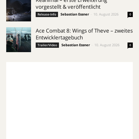
vorgestellt & veröffentlicht
Sebastian Essner
-
10. August 2026
Release-Info
0
Ace Combat 8: Wings of Theve – zweites
Entwicklertagebuch
Sebastian Essner
-
10. August 2026
Trailer/Video
0