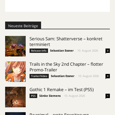
Neueste Beiträge
Serious Sam: Shatterverse – konkret
terminiert
Sebastian Essner
-
10. August 2026
Release-Info
0
Trails in the Sky 2nd Chapter – flotter
Promo-Trailer
Sebastian Essner
-
10. August 2026
Trailer/Video
0
Gothic 1 Remake – im Test (PS5)
Sönke Siemens
-
10. August 2026
PS5
1
Reanimal – erste Erweiterung