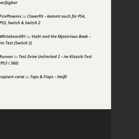
verfügbar
FirePhoenix
CloverPit – kommt auch für PS4,
zu
PS5, Switch & Switch 2
Whitebeard91
Yoshi and the Mysterious Book –
zu
im Test (Switch 2)
Runner
Test Drive Unlimited 2 – im Klassik-Test
zu
(PS3 / 360)
captain carot
Tops & Flops – Heiß!
zu