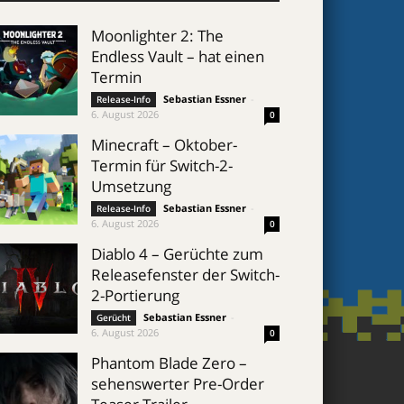
Moonlighter 2: The
Endless Vault – hat einen
Termin
Sebastian Essner
-
Release-Info
6. August 2026
0
Minecraft – Oktober-
Termin für Switch-2-
Umsetzung
Sebastian Essner
-
Release-Info
6. August 2026
0
Diablo 4 – Gerüchte zum
Releasefenster der Switch-
2-Portierung
Sebastian Essner
-
Gerücht
6. August 2026
0
Phantom Blade Zero –
sehenswerter Pre-Order