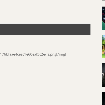
b176bfaae4ceac1e60eaf5c2e/fs.png[/img]