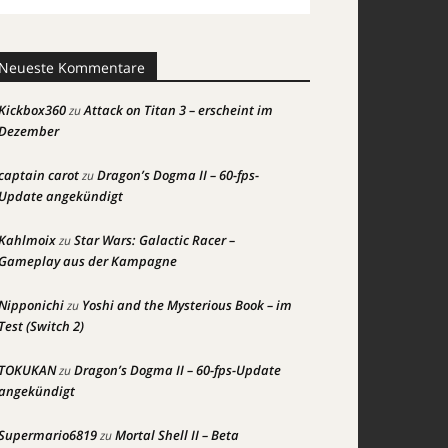
Neueste Kommentare
Kickbox360
Attack on Titan 3 – erscheint im
zu
Dezember
captain carot
Dragon’s Dogma II – 60-fps-
zu
Update angekündigt
Kahlmoix
Star Wars: Galactic Racer –
zu
Gameplay aus der Kampagne
Nipponichi
Yoshi and the Mysterious Book – im
zu
Test (Switch 2)
TOKUKAN
Dragon’s Dogma II – 60-fps-Update
zu
angekündigt
Supermario6819
Mortal Shell II – Beta
zu