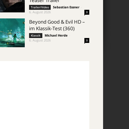
Teaser Trailer
Sebastian Essner
-
Trailer/Video
6. August 2026
0
Beyond Good & Evil HD –
im Klassik-Test (360)
Michael Herde
-
Klassik
6. August 2026
0