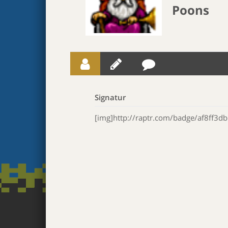
Poons
Signatur
[img]http://raptr.com/badge/af8ff3d