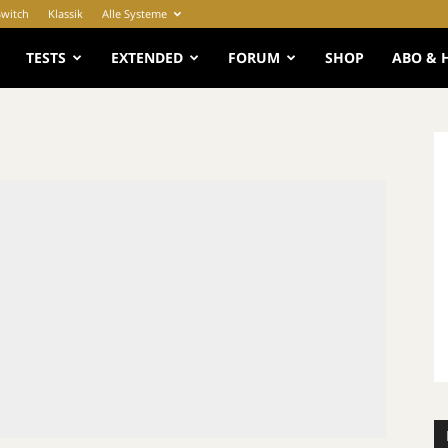
Switch
Klassik
Alle Systeme
e
TESTS
EXTENDED
FORUM
SHOP
ABO & 