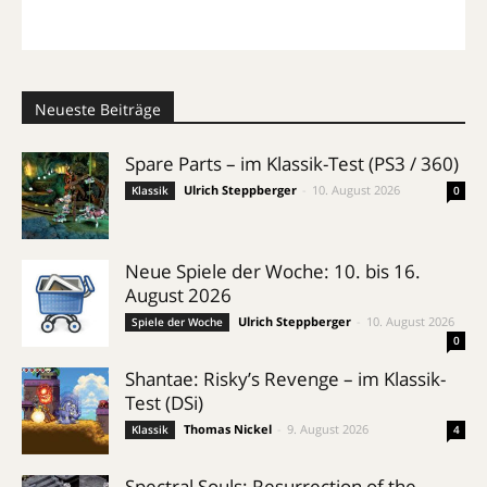
Neueste Beiträge
Spare Parts – im Klassik-Test (PS3 / 360)
Ulrich Steppberger
-
10. August 2026
Klassik
0
Neue Spiele der Woche: 10. bis 16.
August 2026
Ulrich Steppberger
-
10. August 2026
Spiele der Woche
0
Shantae: Risky’s Revenge – im Klassik-
Test (DSi)
Thomas Nickel
-
9. August 2026
Klassik
4
Spectral Souls: Resurrection of the