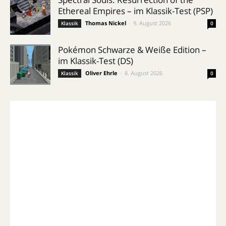
Ethereal Empires – im Klassik-Test (PSP)
Thomas Nickel
-
9. August 2026
Klassik
0
Pokémon Schwarze & Weiße Edition –
im Klassik-Test (DS)
Oliver Ehrle
-
8. August 2026
Klassik
0