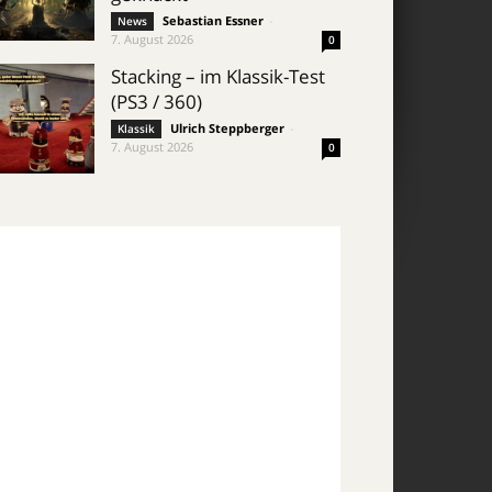
Sebastian Essner
-
News
7. August 2026
0
Stacking – im Klassik-Test
(PS3 / 360)
Ulrich Steppberger
-
Klassik
7. August 2026
0