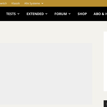
Switch
Klassik
Alle Systeme
e
TESTS
EXTENDED
FORUM
SHOP
ABO & 