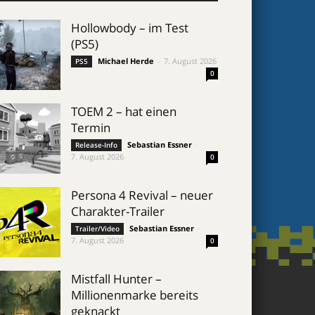
Hollowbody – im Test
(PS5)
Michael Herde
-
7. August 2026
PS5
0
TOEM 2 – hat einen
Termin
Sebastian Essner
-
Release-Info
7. August 2026
0
Persona 4 Revival – neuer
Charakter-Trailer
Sebastian Essner
-
Trailer/Video
7. August 2026
0
Mistfall Hunter –
Millionenmarke bereits
geknackt