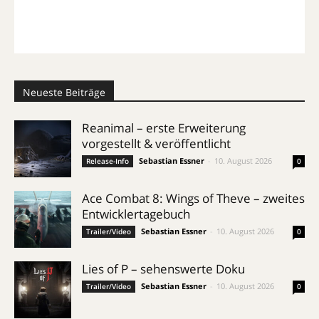
Neueste Beiträge
Reanimal – erste Erweiterung
vorgestellt & veröffentlicht
Sebastian Essner
-
10. August 2026
Release-Info
0
Ace Combat 8: Wings of Theve – zweites
Entwicklertagebuch
Sebastian Essner
-
10. August 2026
Trailer/Video
0
Lies of P – sehenswerte Doku
Sebastian Essner
-
10. August 2026
Trailer/Video
0