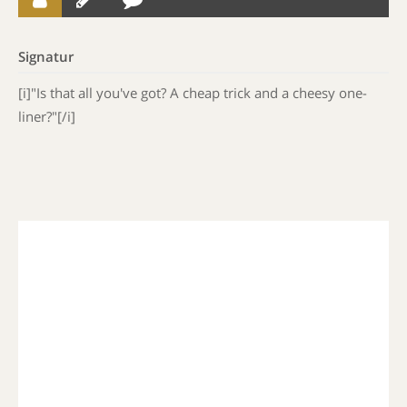
Signatur
[i]"Is that all you've got? A cheap trick and a cheesy one-
liner?"[/i]