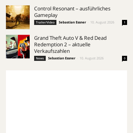
Control Resonant – ausführliches
Gameplay
Sebastian Essner
-
10. August 2026
Trailer/Video
1
Grand Theft Auto V & Red Dead
Redemption 2 – aktuelle
Verkaufszahlen
Sebastian Essner
-
10. August 2026
News
0