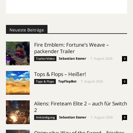
Neueste Beiträge
Fire Emblem: Fortune’s Weave –
packender Trailer
Sebastian Essner
-
7. August 2026
Trailer/Video
0
Tops & Flops – Heißer!
TopFlopBot
-
7. August 2026
Tops & Flops
0
Aliens: Fireteam Elite 2 – auch für Switch
2
Sebastian Essner
-
7. August 2026
Ankündigung
0
Onimusha: Way of the Sword – frischer