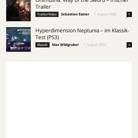
Trailer
Sebastian Essner
-
7. August 2026
Trailer/Video
0
Hyperdimension Neptunia – im Klassik-
Test (PS3)
Max Wildgruber
-
7. August 2026
Klassik
0