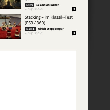
Sebastian Essner
-
News
7. August 2026
0
Stacking – im Klassik-Test
(PS3 / 360)
Ulrich Steppberger
-
Klassik
7. August 2026
0