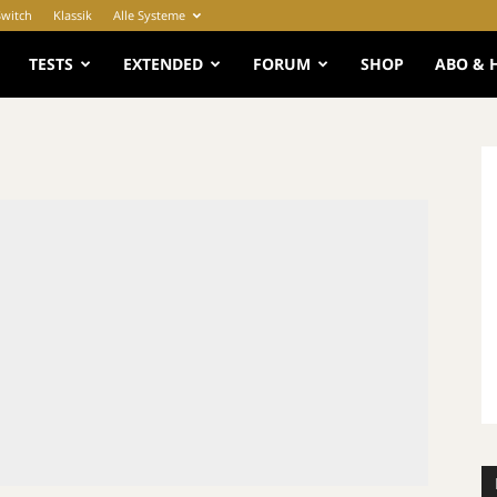
Switch
Klassik
Alle Systeme
e
TESTS
EXTENDED
FORUM
SHOP
ABO & 