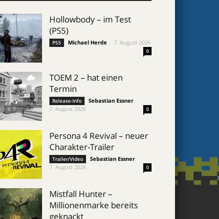
Hollowbody – im Test
(PS5)
Michael Herde
-
7. August 2026
PS5
0
TOEM 2 – hat einen
Termin
Sebastian Essner
-
Release-Info
7. August 2026
0
Persona 4 Revival – neuer
Charakter-Trailer
Sebastian Essner
-
Trailer/Video
7. August 2026
0
Mistfall Hunter –
Millionenmarke bereits
geknackt