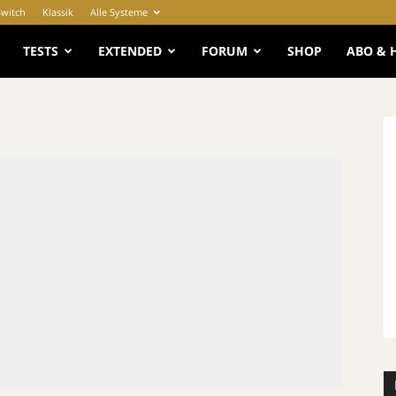
Switch
Klassik
Alle Systeme
e
TESTS
EXTENDED
FORUM
SHOP
ABO & 