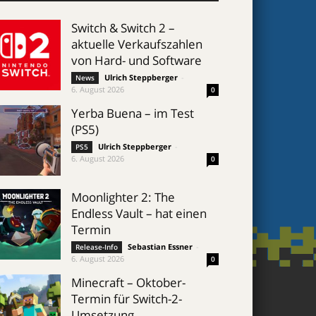
Switch & Switch 2 –
aktuelle Verkaufszahlen
von Hard- und Software
Ulrich Steppberger
-
News
6. August 2026
0
Yerba Buena – im Test
(PS5)
Ulrich Steppberger
-
PS5
6. August 2026
0
Moonlighter 2: The
Endless Vault – hat einen
Termin
Sebastian Essner
-
Release-Info
6. August 2026
0
Minecraft – Oktober-
Termin für Switch-2-
Umsetzung