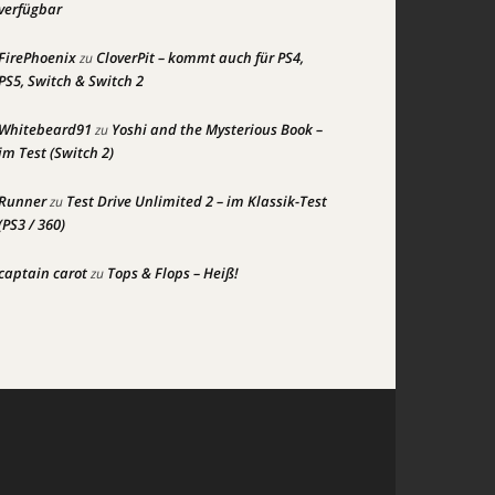
verfügbar
FirePhoenix
CloverPit – kommt auch für PS4,
zu
PS5, Switch & Switch 2
Whitebeard91
Yoshi and the Mysterious Book –
zu
im Test (Switch 2)
Runner
Test Drive Unlimited 2 – im Klassik-Test
zu
(PS3 / 360)
captain carot
Tops & Flops – Heiß!
zu