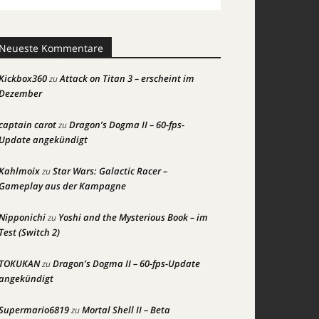
Neueste Kommentare
Kickbox360
Attack on Titan 3 – erscheint im
zu
Dezember
captain carot
Dragon’s Dogma II – 60-fps-
zu
Update angekündigt
Kahlmoix
Star Wars: Galactic Racer –
zu
Gameplay aus der Kampagne
Nipponichi
Yoshi and the Mysterious Book – im
zu
Test (Switch 2)
TOKUKAN
Dragon’s Dogma II – 60-fps-Update
zu
angekündigt
Supermario6819
Mortal Shell II – Beta
zu