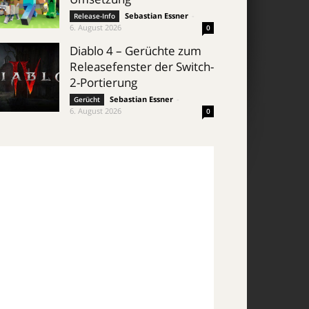
Sebastian Essner
-
Release-Info
6. August 2026
0
Diablo 4 – Gerüchte zum
Releasefenster der Switch-
2-Portierung
Sebastian Essner
-
Gerücht
6. August 2026
0