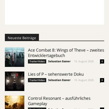
Neueste Beiträge
Ace Combat 8: Wings of Theve – zweites
Entwicklertagebuch
Sebastian Essner
-
10. August 2026
Trailer/Video
0
Lies of P – sehenswerte Doku
Sebastian Essner
-
10. August 2026
Trailer/Video
0
Control Resonant – ausführliches
Gameplay