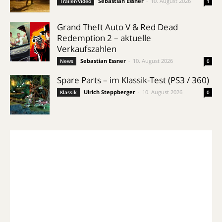
Sebastian Essner
-
10. August 2026
Trailer/Video
1
Grand Theft Auto V & Red Dead
Redemption 2 – aktuelle
Verkaufszahlen
Sebastian Essner
-
10. August 2026
News
0
Spare Parts – im Klassik-Test (PS3 / 360)
Ulrich Steppberger
-
10. August 2026
Klassik
0