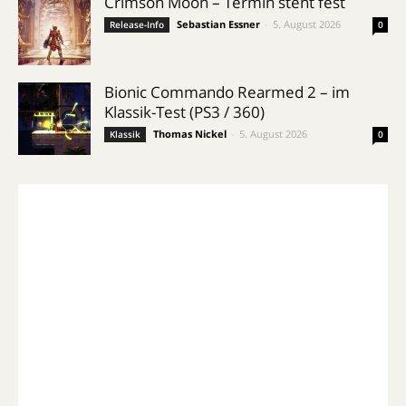
Crimson Moon – Termin steht fest
Sebastian Essner
-
5. August 2026
Release-Info
0
Bionic Commando Rearmed 2 – im
Klassik-Test (PS3 / 360)
Thomas Nickel
-
5. August 2026
Klassik
0