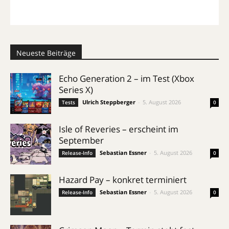
Neueste Beiträge
Echo Generation 2 – im Test (Xbox
Series X)
Ulrich Steppberger
-
5. August 2026
Tests
0
Isle of Reveries – erscheint im
September
Sebastian Essner
-
5. August 2026
Release-Info
0
Hazard Pay – konkret terminiert
Sebastian Essner
-
5. August 2026
Release-Info
0