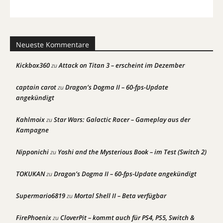
Neueste Kommentare
Kickbox360
Attack on Titan 3 – erscheint im Dezember
zu
captain carot
Dragon’s Dogma II – 60-fps-Update
zu
angekündigt
Kahlmoix
Star Wars: Galactic Racer – Gameplay aus der
zu
Kampagne
Nipponichi
Yoshi and the Mysterious Book – im Test (Switch 2)
zu
TOKUKAN
Dragon’s Dogma II – 60-fps-Update angekündigt
zu
Supermario6819
Mortal Shell II – Beta verfügbar
zu
FirePhoenix
CloverPit – kommt auch für PS4, PS5, Switch &
zu