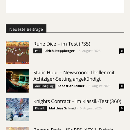
Neueste Beiträge
Rune Dice – im Test (PS5)
Ulrich Steppberger
-
6. August 2026
PS5
0
Static Hour – Newsroom-Thriller mit
Achtziger-Setting angekündigt
Sebastian Essner
-
6. August 2026
Ankündigung
0
Knights Contract – im Klassik-Test (360)
Matthias Schmid
-
6. August 2026
Klassik
0
Beaten Path – für PS5, XSX & Switch