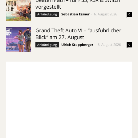
vorgestellt
Sebastian Essner
-
6. August 2026
Ankündigung
0
Grand Theft Auto VI – “ausführlicher
Blick” am 27. August
Ulrich Steppberger
-
6. August 2026
Ankündigung
9