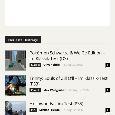
Neueste Beiträge
Pokémon Schwarze & Weiße Edition –
im Klassik-Test (DS)
Oliver Ehrle
-
8. August 2026
Klassik
0
Trinity: Souls of Zill O’ll – im Klassik-Test
(PS3)
Max Wildgruber
-
8. August 2026
Klassik
0
Hollowbody – im Test (PS5)
Michael Herde
-
7. August 2026
PS5
0