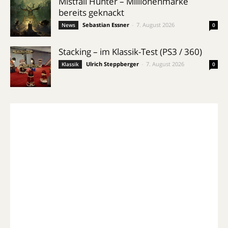
Mistfall Hunter – Millionenmarke
bereits geknackt
Sebastian Essner
-
7. August 2026
News
0
Stacking – im Klassik-Test (PS3 / 360)
Ulrich Steppberger
-
7. August 2026
Klassik
0