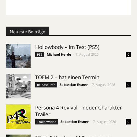
Neueste Beiträge
Hollowbody – im Test (PS5)
Michael Herde
-
7. August 2026
PS5
0
TOEM 2 – hat einen Termin
Sebastian Essner
-
7. August 2026
Release-Info
0
Persona 4 Revival – neuer Charakter-
Trailer
Sebastian Essner
-
7. August 2026
Trailer/Video
0