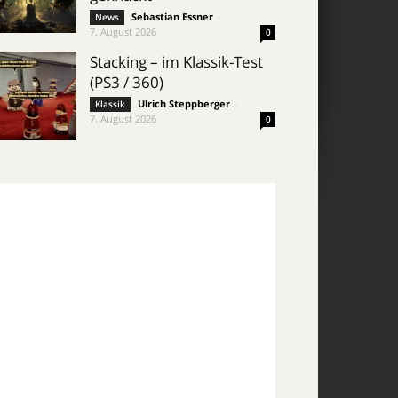
Sebastian Essner
-
News
7. August 2026
0
Stacking – im Klassik-Test
(PS3 / 360)
Ulrich Steppberger
-
Klassik
7. August 2026
0