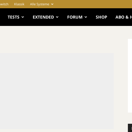
Switch
Klassik
Alle Systeme
e
TESTS
EXTENDED
FORUM
SHOP
ABO & 