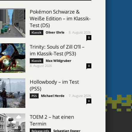
Pokémon Schwarze &
Weiße Edition – im Klassik-
Test (DS)
Oliver Ehrle
-
8. August 2026
Klassik
0
Trinity: Souls of Zill O’ll –
im Klassik-Test (PS3)
Max Wildgruber
-
Klassik
8. August 2026
0
Hollowbody – im Test
(PS5)
Michael Herde
-
7. August 2026
PS5
0
TOEM 2 – hat einen
Termin
Sebastian Essner
-
Release-Info