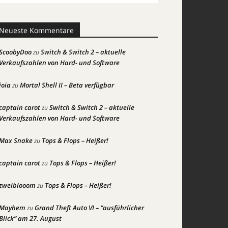
Neueste Kommentare
ScoobyDoo
Switch & Switch 2 – aktuelle
zu
Verkaufszahlen von Hard- und Software
joia
Mortal Shell II – Beta verfügbar
zu
captain carot
Switch & Switch 2 – aktuelle
zu
Verkaufszahlen von Hard- und Software
Max Snake
Tops & Flops – Heißer!
zu
captain carot
Tops & Flops – Heißer!
zu
zweiblooom
Tops & Flops – Heißer!
zu
Mayhem
Grand Theft Auto VI – “ausführlicher
zu
Blick” am 27. August