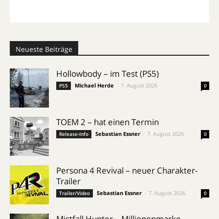
Neueste Beiträge
Hollowbody – im Test (PS5)
Michael Herde
-
7. August 2026
PS5
0
TOEM 2 – hat einen Termin
Sebastian Essner
-
7. August 2026
Release-Info
0
Persona 4 Revival – neuer Charakter-
Trailer
Sebastian Essner
-
7. August 2026
Trailer/Video
0
Mistfall Hunter – Millionenmarke