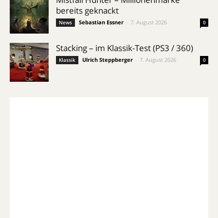
bereits geknackt
Sebastian Essner
-
7. August 2026
News
0
Stacking – im Klassik-Test (PS3 / 360)
Ulrich Steppberger
-
7. August 2026
Klassik
0