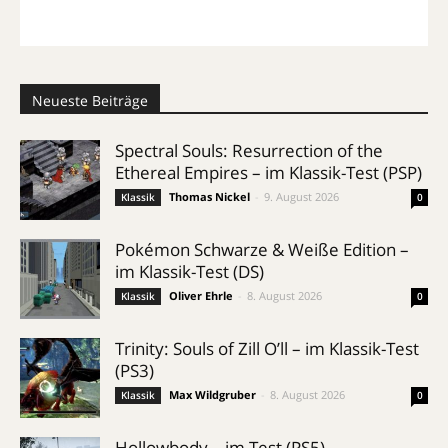
Neueste Beiträge
Spectral Souls: Resurrection of the
Ethereal Empires – im Klassik-Test (PSP)
Thomas Nickel
-
9. August 2026
Klassik
0
Pokémon Schwarze & Weiße Edition –
im Klassik-Test (DS)
Oliver Ehrle
-
8. August 2026
Klassik
0
Trinity: Souls of Zill O’ll – im Klassik-Test
(PS3)
Max Wildgruber
-
8. August 2026
Klassik
0
Hollowbody – im Test (PS5)