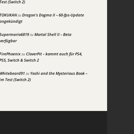
Test (Switch 2)
TOKUKAN
Dragon’s Dogma II – 60-fps-Update
zu
angekündigt
Supermario6819
Mortal Shell II – Beta
zu
verfügbar
FirePhoenix
CloverPit – kommt auch für PS4,
zu
PS5, Switch & Switch 2
Whitebeard91
Yoshi and the Mysterious Book –
zu
im Test (Switch 2)