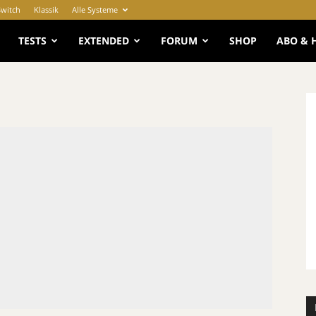
Switch
Klassik
Alle Systeme
e
TESTS
EXTENDED
FORUM
SHOP
ABO & 