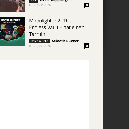
PS5
6. August 2026
0
Moonlighter 2: The
Endless Vault – hat einen
Termin
Sebastian Essner
-
Release-Info
6. August 2026
0