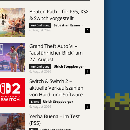
Beaten Path – für PS5, XSX
& Switch vorgestellt
Sebastian Essner
-
Ankündigung
6. August 2026
0
Grand Theft Auto VI –
“ausführlicher Blick” am
27. August
Ulrich Steppberger
-
Ankündigung
6. August 2026
1
Switch & Switch 2 –
aktuelle Verkaufszahlen
von Hard- und Software
Ulrich Steppberger
-
News
6. August 2026
1
Yerba Buena – im Test
(PS5)
Ulrich Steppberger
-