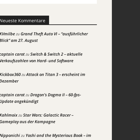
Neueste Kommentare
KVmilbe
Grand Theft Auto VI – “ausführlicher
zu
Blick” am 27. August
captain carot
Switch & Switch 2 – aktuelle
zu
Verkaufszahlen von Hard- und Software
Kickbox360
Attack on Titan 3 – erscheint im
zu
Dezember
captain carot
Dragon’s Dogma II – 60-fps-
zu
Update angekündigt
Kahlmoix
Star Wars: Galactic Racer –
zu
Gameplay aus der Kampagne
Nipponichi
Yoshi and the Mysterious Book – im
zu