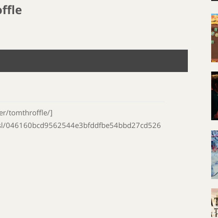
ffle
r/tomthroffle/]
mgsl/046160bcd9562544e3bfddfbe54bbd27cd526