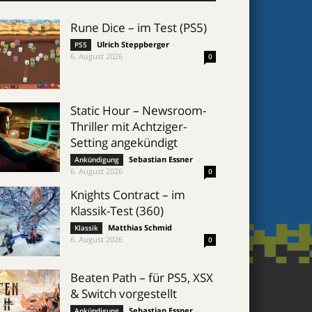
Rune Dice – im Test (PS5)
Ulrich Steppberger
-
PS5
6. August 2026
0
Static Hour – Newsroom-
Thriller mit Achtziger-
Setting angekündigt
Sebastian Essner
-
Ankündigung
6. August 2026
0
Knights Contract – im
Klassik-Test (360)
Matthias Schmid
-
Klassik
6. August 2026
0
Beaten Path – für PS5, XSX
& Switch vorgestellt
Sebastian Essner
-
Ankündigung