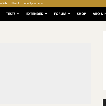
Switch
Klassik
Alle Systeme
e
TESTS
EXTENDED
FORUM
SHOP
ABO & 