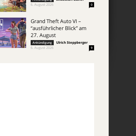
6. August 2026
0
Grand Theft Auto VI –
“ausführlicher Blick” am
27. August
Ulrich Steppberger
-
Ankündigung
6. August 2026
9