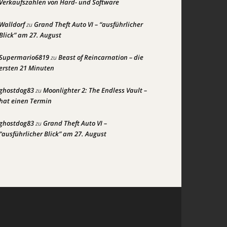
Verkaufszahlen von Hard- und Software
Walldorf
Grand Theft Auto VI – “ausführlicher
zu
Blick” am 27. August
Supermario6819
Beast of Reincarnation – die
zu
ersten 21 Minuten
ghostdog83
Moonlighter 2: The Endless Vault –
zu
hat einen Termin
ghostdog83
Grand Theft Auto VI –
zu
“ausführlicher Blick” am 27. August