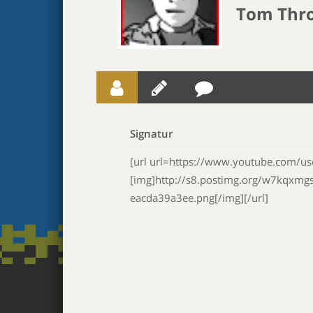
Tom Thro
Signatur
[url url=https://www.youtube.com/use
[img]http://s8.postimg.org/w7kqx
eacda39a3ee.png[/img][/url]