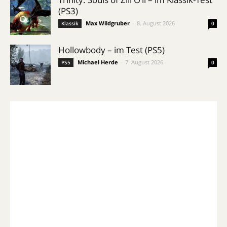
(PS3)
Max Wildgruber
-
8. August 2026
Klassik
0
Hollowbody – im Test (PS5)
Michael Herde
-
7. August 2026
PS5
0