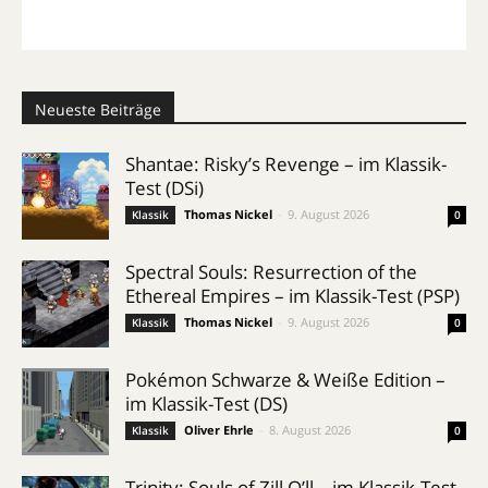
Neueste Beiträge
Shantae: Risky’s Revenge – im Klassik-
Test (DSi)
Thomas Nickel
-
9. August 2026
Klassik
0
Spectral Souls: Resurrection of the
Ethereal Empires – im Klassik-Test (PSP)
Thomas Nickel
-
9. August 2026
Klassik
0
Pokémon Schwarze & Weiße Edition –
im Klassik-Test (DS)
Oliver Ehrle
-
8. August 2026
Klassik
0
Trinity: Souls of Zill O’ll – im Klassik-Test