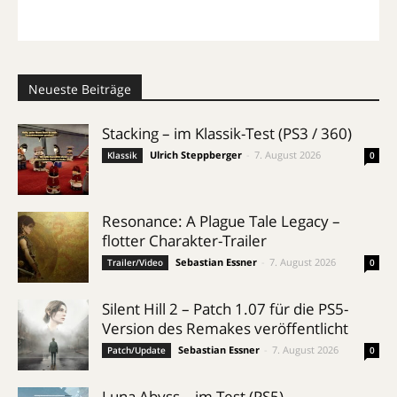
Neueste Beiträge
Stacking – im Klassik-Test (PS3 / 360)
Ulrich Steppberger
-
7. August 2026
Klassik
0
Resonance: A Plague Tale Legacy –
flotter Charakter-Trailer
Sebastian Essner
-
7. August 2026
Trailer/Video
0
Silent Hill 2 – Patch 1.07 für die PS5-
Version des Remakes veröffentlicht
Sebastian Essner
-
7. August 2026
Patch/Update
0
Luna Abyss – im Test (PS5)