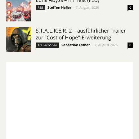
Steffen Heller
-
7. August 2026
PS5
0
S.T.A.L.K.E.R. 2 – ausführlicher Trailer
zur “Cost of Hope”-Erweiterung
Sebastian Essner
-
7. August 2026
Trailer/Video
0