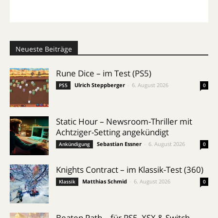
Neueste Beiträge
Rune Dice – im Test (PS5)
Ulrich Steppberger
-
6. August 2026
PS5
0
Static Hour – Newsroom-Thriller mit
Achtziger-Setting angekündigt
Sebastian Essner
-
6. August 2026
Ankündigung
0
Knights Contract – im Klassik-Test (360)
Matthias Schmid
-
6. August 2026
Klassik
0
Beaten Path – für PS5, XSX & Switch