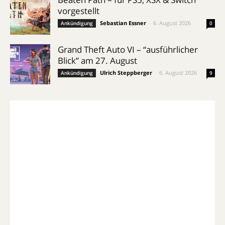
vorgestellt
Sebastian Essner
-
6. August 2026
Ankündigung
0
Grand Theft Auto VI – “ausführlicher
Blick” am 27. August
Ulrich Steppberger
-
6. August 2026
Ankündigung
9