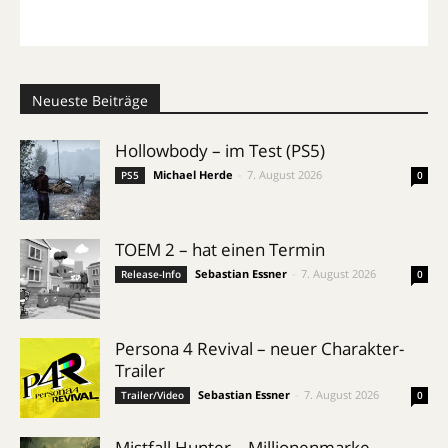
Neueste Beiträge
Hollowbody – im Test (PS5)
Michael Herde
-
7. August 2026
PS5
0
TOEM 2 – hat einen Termin
Sebastian Essner
-
7. August 2026
Release-Info
0
Persona 4 Revival – neuer Charakter-
Trailer
Sebastian Essner
-
7. August 2026
Trailer/Video
0
Mistfall Hunter – Millionenmarke