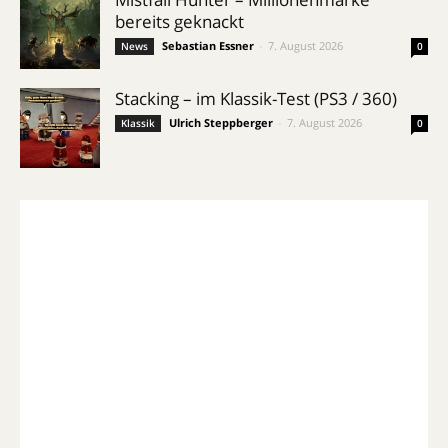
bereits geknackt
Sebastian Essner
-
7. August 2026
News
0
Stacking – im Klassik-Test (PS3 / 360)
Ulrich Steppberger
-
7. August 2026
Klassik
0